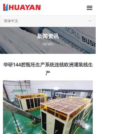
끀
简体中文
ꀅ
新闻资讯
NEWS
华研144腔瓶坯生产系统连线欧洲灌装线生
产