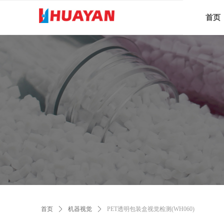
首页
首页
ꄲ
机器视觉
ꄲ
PET透明包装盒视觉检测(WH060)