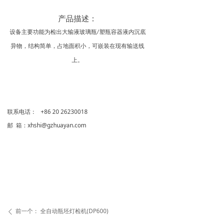
产品描述：
设备主要功能为检出大输液玻璃瓶
塑瓶容器液内沉底
/
异物，结构简单，占地面积小，可嵌装在现有输送线
上。
联系电话： +86 20 26230018
邮 箱：xhshi@gzhuayan.com
前一个：
全自动瓶坯灯检机(DP600)
ꄴ