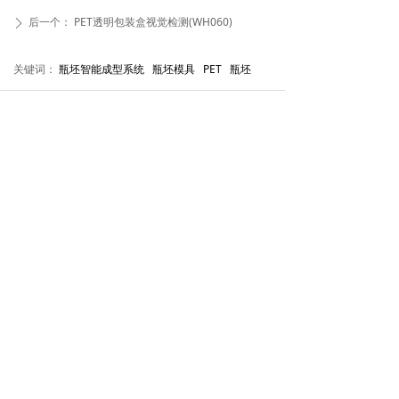
后一个：
PET透明包装盒视觉检测(WH060)
ꄲ
关键词：
瓶坯智能成型系统 瓶坯模具 PET 瓶坯
电话：
+86 20 32639288
传真：
+86 20 32638565
邮箱：
huayan@gzhuayan.com
网址：
www.gzhuayan.com
地址：
广州市增城经济技术开发区宁西街创立路6号
关注我们
版权所有©
广州华研精密机械股份有限公司
本网站由阿里云提供云计算及安全服务