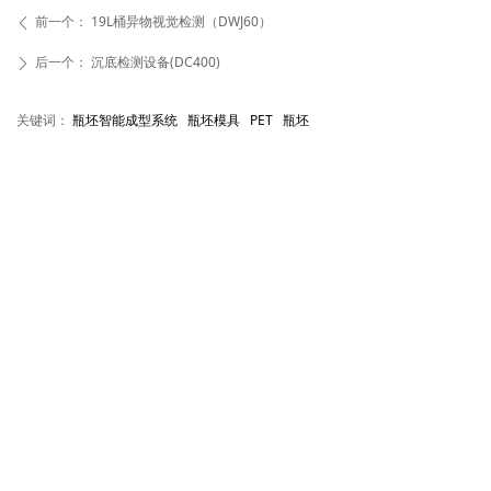
前一个：
19L桶异物视觉检测（DWJ60）
ꄴ
后一个：
沉底检测设备(DC400)
ꄲ
关键词：
瓶坯智能成型系统 瓶坯模具 PET 瓶坯
电话：
+86 20 32639288
传真：
+86 20 32638565
邮箱：
huayan@gzhuayan.com
网址：
www.gzhuayan.com
地址：
广州市增城经济技术开发区宁西街创立路6号
关注我们
版权所有©
广州华研精密机械股份有限公司