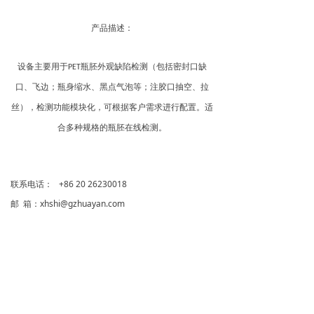
产品描述：
设备主要用于
瓶胚外观缺陷检测（包括密封口缺
PET
口、飞边；瓶身缩水、黑点气泡等；注胶口抽空、拉
丝），
检测功能模块化，可根据客户需求进行配置。适
合多种规格的瓶胚在线检测。
联系电话： +86 20 26230018
邮 箱：xhshi@gzhuayan.com