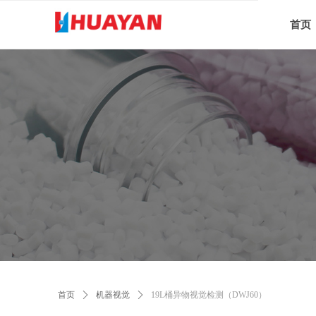
首页
首页
ꄲ
机器视觉
ꄲ
19L桶异物视觉检测（DWJ60）