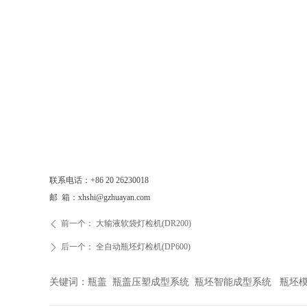
联系电话：+86 20 26230018
邮 箱：xhshi@gzhuayan.com
前一个：
大输液软袋灯检机(DR200)
ꄴ
后一个：
全自动瓶坯灯检机(DP600)
ꄲ
关键词：瓶盖 瓶盖压塑成型系统 瓶坯智能成型系统 瓶坯模具